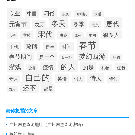
习俗
专业
中国
你可以
保暖
亲戚
冬天
唐代
元宵节
冬季
农历
北京
宋代
很多人
学校
寓意
年初
大学
工作
春节
攻略
时间
手机
新年
梦幻西游
春节期间
是一个
汤圆
是一种
的人
游戏
疫情
的是
红包
礼物
父母
自己的
诗人
英语
考试
词人
诗词
还不
都是
费用
猜你想看的文章
广州网签查询地址（广州网签查询密码）
英雄迷宫攻略