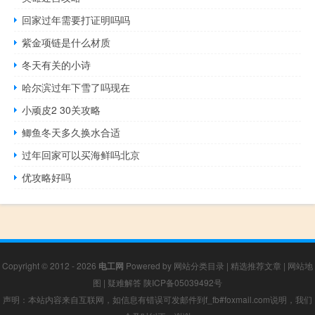
回家过年需要打证明吗吗
紫金项链是什么材质
冬天有关的小诗
哈尔滨过年下雪了吗现在
小顽皮2 30关攻略
鲫鱼冬天多久换水合适
过年回家可以买海鲜吗北京
优攻略好吗
Copyright © 2012 - 2026
电工网
Powered by
网站分类目录
|
精选推荐文章
|
网站地
图
|
疑难解答
陕ICP备05039492号
声明：本站内容来自互联网，如信息有错误可发邮件到f_fb#foxmail.com说明，我们