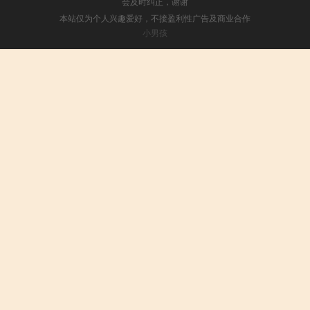
会及时纠正，谢谢
本站仅为个人兴趣爱好，不接盈利性广告及商业合作
小男孩