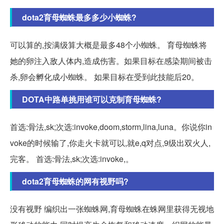
dota2育母蜘蛛最多多少小蜘蛛?
可以算的,按满级算大概是最多48个小蜘蛛。 育母蜘蛛将
她的卵注入敌人体内,造成伤害。如果目标在感染期间被击
杀,卵会孵化成小蜘蛛。 如果目标在受到此技能后20。
DOTA中路单挑用谁可以克制育母蜘蛛?
首选:骨法,sk;次选:invoke,doom,storm,lina,luna。你说你in
voke的时候输了,你走火卡就可以,就e,q对点,9级出双火人,
完客。 首选:骨法,sk;次选:invoke,。
dota2育母蜘蛛的网有视野吗?
没有视野 编织出一张蜘蛛网,育母蜘蛛在蛛网里获得无视地