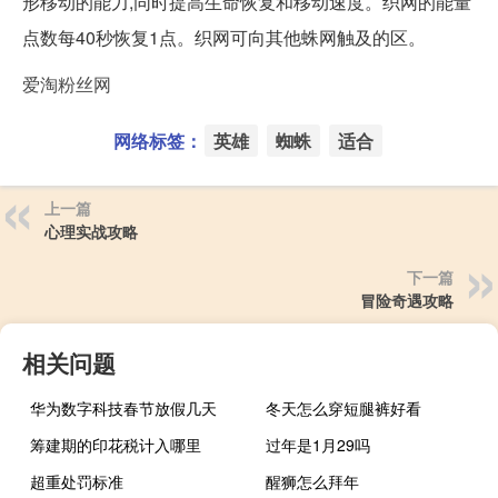
形移动的能力,同时提高生命恢复和移动速度。织网的能量
点数每40秒恢复1点。织网可向其他蛛网触及的区。
爱淘粉丝网
网络标签：
英雄
蜘蛛
适合
上一篇
心理实战攻略
下一篇
冒险奇遇攻略
相关问题
华为数字科技春节放假几天
冬天怎么穿短腿裤好看
筹建期的印花税计入哪里
过年是1月29吗
超重处罚标准
醒狮怎么拜年