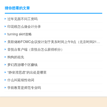
猜你想看的文章
过年见面不问工资吗
印花税怎么做会计分录
turning skirt攻略
美联储称FOMC会议按计划于美东时间上午9点（北京时间21点）恢复会议
音悦台客户端（音悦台怎么获得积分）
狗狗的祖先
梦幻西游哪个区赚钱
“静坐澄思虑”的出处是哪里
什么叫延续性动词
学前教育是师范专业吗