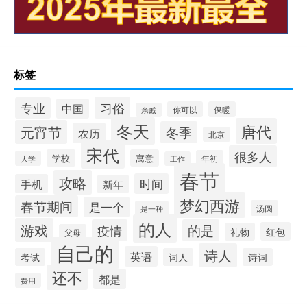
标签
习俗
专业
中国
你可以
保暖
亲戚
冬天
唐代
元宵节
冬季
农历
北京
宋代
很多人
学校
寓意
年初
大学
工作
春节
攻略
时间
手机
新年
梦幻西游
春节期间
是一个
汤圆
是一种
的人
游戏
疫情
的是
红包
礼物
父母
自己的
诗人
英语
考试
词人
诗词
还不
都是
费用