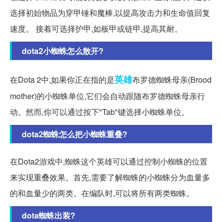
选择初始物品为穿甲锤和魔棒,以提高攻击力和生命值回复
速度。 接着可选择护甲,如板甲或链甲,提高其耐。
dota2小蜘蛛怎么散开?
英雄
在Dota 2中,如果你正在指的是
布罗德蜘蛛母亲(Brood
mother)的小蜘蛛单位,它们会自动跟随布罗德蜘蛛母亲行
动。然而,你可以通过按下"Tab"键选择小蜘蛛单位。
dota2蜘蛛怎么把小蜘蛛重叠?
在Dota2游戏中,蜘蛛这个英雄可以通过控制小蜘蛛的位置
来实现重叠效果。首先,需要了解蜘蛛的小蜘蛛分为血量多
的和血量少的两类。在编队时,可以将所有两类蜘蛛。
dota蜘蛛出装?